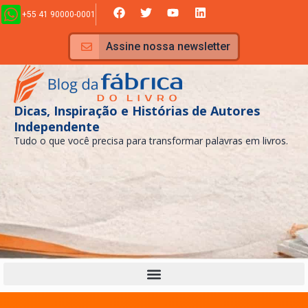
Ir
F
T
Y
L
+55 41 90000-0001
a
w
o
i
para
c
i
u
n
e
t
t
k
o
Assine nossa newsletter
b
t
u
e
conteúdo
o
e
b
d
o
r
e
i
k
n
Dicas, Inspiração e Histórias de Autores
Independente
Tudo o que você precisa para transformar palavras em livros.