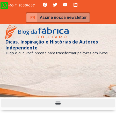
Ir
F
T
Y
L
+55 41 90000-0001
a
w
o
i
para
c
i
u
n
e
t
t
k
o
Assine nossa newsletter
b
t
u
e
conteúdo
o
e
b
d
o
r
e
i
k
n
Dicas, Inspiração e Histórias de Autores
Independente
Tudo o que você precisa para transformar palavras em livros.