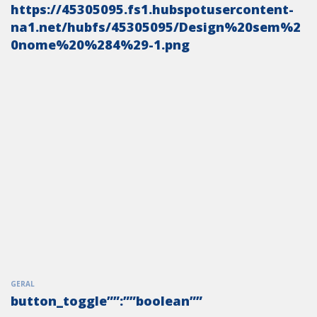
https://45305095.fs1.hubspotusercontent-
na1.net/hubfs/45305095/Design%20sem%2
0nome%20%284%29-1.png
GERAL
button_toggle””:””boolean””