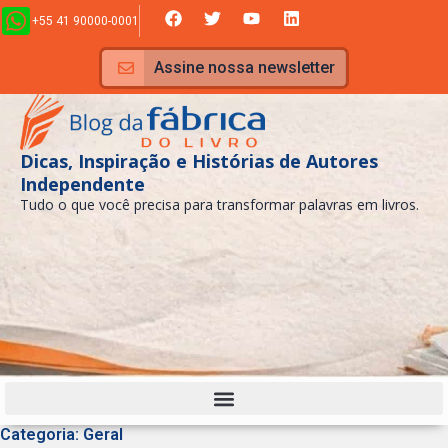
Ir
F
T
Y
L
+55 41 90000-0001
a
w
o
i
para
c
i
u
n
e
t
t
k
o
Assine nossa newsletter
b
t
u
e
conteúdo
o
e
b
d
o
r
e
i
k
n
Dicas, Inspiração e Histórias de Autores
Independente
Tudo o que você precisa para transformar palavras em livros.
Categoria: Geral