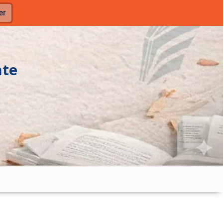
er
nte