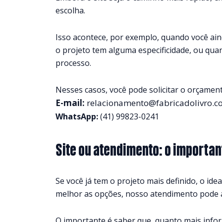
escolha.
Isso acontece, por exemplo, quando você ai
o projeto tem alguma especificidade, ou qua
processo.
Nesses casos, você pode solicitar o orçame
E-mail:
relacionamento@fabricadolivro.c
WhatsApp:
(41) 99823-0241
Site ou atendimento: o importa
Se você já tem o projeto mais definido, o ide
melhor as opções, nosso atendimento pode a
O importante é saber que, quanto mais inform