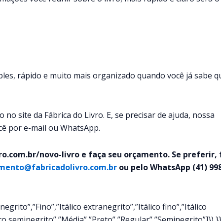
ples, rápido e muito mais organizado quando você já sabe q
 no site da Fábrica do Livro. E, se precisar de ajuda, nossa
cê por e-mail ou WhatsApp.
o.com.br/novo-livro e faça seu orçamento. Se preferir, 
mento@fabricadolivro.com.br
ou pelo WhatsApp (41) 99
rito”,”Fino”,”Itálico extranegrito”,”Itálico fino”,”Itálico
lico seminegrito”,”Média”,”Preto”,”Regular”,”Seminegrito”]}) }