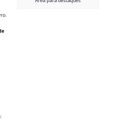
Área para destaques
ro.
de
: