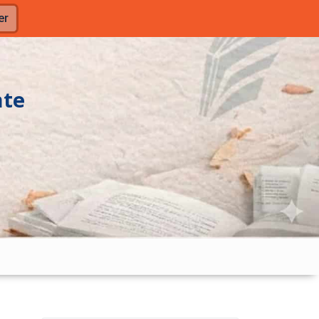
er
nte