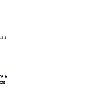
uais
fale
823-
}