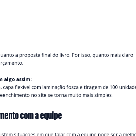
nto a proposta final do livro. Por isso, quanto mais claro
 orçamento.
m algo assim:
 capa flexível com laminação fosca e tiragem de 100 unidade
eenchimento no site se torna muito mais simples.
amento com a equipe
xistem situações em que falar com a equipe pode ser a melh