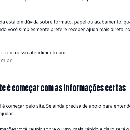
nda está em dúvida sobre formato, papel ou acabamento, q
ndo você simplesmente prefere receber ajuda mais direta n
nto com nosso atendimento por:
om.br
nte é começar com as informações certas
al é começar pelo site. Se ainda precisa de apoio para entend
judar.
ações você reunir sobre o livro, mais rápido e claro será o