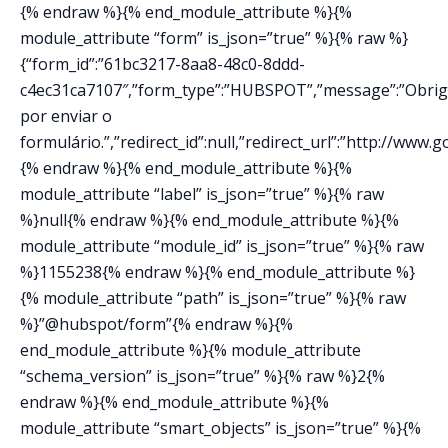
{% endraw %}{% end_module_attribute %}{%
module_attribute “form” is_json=”true” %}{% raw %}
{“form_id”:”61bc3217-8aa8-48c0-8ddd-
c4ec31ca7107″,”form_type”:”HUBSPOT”,”message”:”Obri
por enviar o
formulário.”,”redirect_id”:null,”redirect_url”:”http://www
{% endraw %}{% end_module_attribute %}{%
module_attribute “label” is_json=”true” %}{% raw
%}null{% endraw %}{% end_module_attribute %}{%
module_attribute “module_id” is_json=”true” %}{% raw
%}1155238{% endraw %}{% end_module_attribute %}
{% module_attribute “path” is_json=”true” %}{% raw
%}”@hubspot/form”{% endraw %}{%
end_module_attribute %}{% module_attribute
“schema_version” is_json=”true” %}{% raw %}2{%
endraw %}{% end_module_attribute %}{%
module_attribute “smart_objects” is_json=”true” %}{%