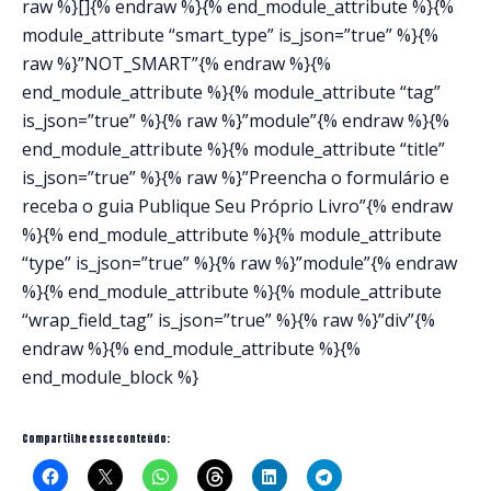
raw %}[]{% endraw %}{% end_module_attribute %}{%
module_attribute “smart_type” is_json=”true” %}{%
raw %}”NOT_SMART”{% endraw %}{%
end_module_attribute %}{% module_attribute “tag”
is_json=”true” %}{% raw %}”module”{% endraw %}{%
end_module_attribute %}{% module_attribute “title”
is_json=”true” %}{% raw %}”Preencha o formulário e
receba o guia Publique Seu Próprio Livro”{% endraw
%}{% end_module_attribute %}{% module_attribute
“type” is_json=”true” %}{% raw %}”module”{% endraw
%}{% end_module_attribute %}{% module_attribute
“wrap_field_tag” is_json=”true” %}{% raw %}”div”{%
endraw %}{% end_module_attribute %}{%
end_module_block %}
Compartilhe esse conteúdo: