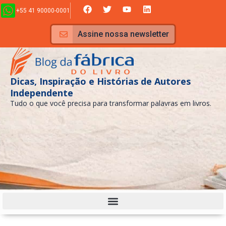
Ir
F
T
Y
L
+55 41 90000-0001
a
w
o
i
para
c
i
u
n
e
t
t
k
o
Assine nossa newsletter
b
t
u
e
conteúdo
o
e
b
d
o
r
e
i
k
n
Dicas, Inspiração e Histórias de Autores
Independente
Tudo o que você precisa para transformar palavras em livros.