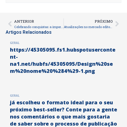
ANTERIOR
PRÓXIMO
Prev
Nex
Celebrando conquistas: a importância de lançar seu livro
Atualizações no mercado editorial: o que autores precisam saber
Artigos Relacionados
GERAL
https://45305095.fs1.hubspotuserconte
nt-
na1.net/hubfs/45305095/Design%20se
m%20nome%20%284%29-1.png
GERAL
já escolheu o formato ideal para o seu
próximo best-seller? Conte para a gente
nos comentários o que mais gostaria
de saber sobre o processo de publicação