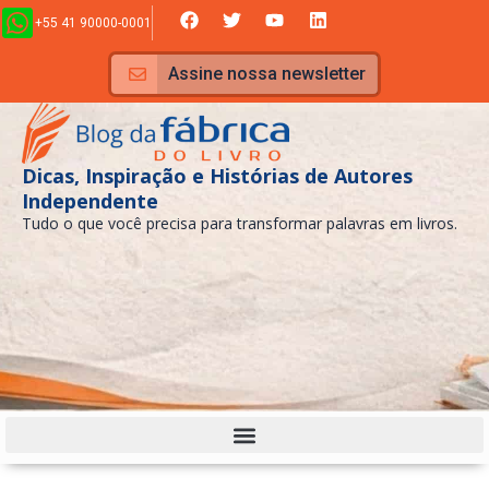
Ir
F
T
Y
L
+55 41 90000-0001
a
w
o
i
para
c
i
u
n
e
t
t
k
o
Assine nossa newsletter
b
t
u
e
conteúdo
o
e
b
d
o
r
e
i
k
n
Dicas, Inspiração e Histórias de Autores
Independente
Tudo o que você precisa para transformar palavras em livros.