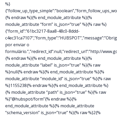
%}
{“follow_up_type_simple”:”boolean”,”form_follow_ups_work
{% endraw %}{% end_module_attribute %}{%
module_attribute “form” is_json=”true” %}{% raw %}
{“form_id”:”61bc3217-8aa8-48c0-8ddd-
c4ec31ca7107″,”form_type”:”HUBSPOT”,”message”:”Obri
por enviar o
formulário.”,”redirect_id”:null,”redirect_url”:”http://www
{% endraw %}{% end_module_attribute %}{%
module_attribute “label” is_json=”true” %}{% raw
%}null{% endraw %}{% end_module_attribute %}{%
module_attribute “module_id” is_json=”true” %}{% raw
%}1155238{% endraw %}{% end_module_attribute %}
{% module_attribute “path” is_json=”true” %}{% raw
%}”@hubspot/form”{% endraw %}{%
end_module_attribute %}{% module_attribute
“schema_version” is_json=”true” %}{% raw %}2{%