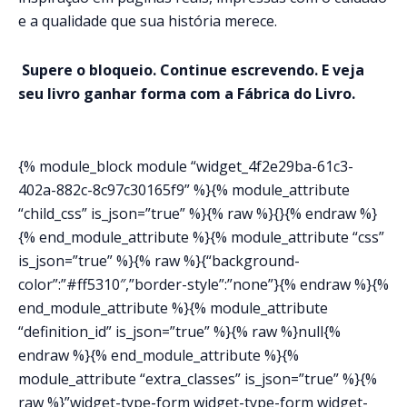
e a qualidade que sua história merece.
Supere o bloqueio. Continue escrevendo. E veja
seu livro ganhar forma com a Fábrica do Livro.
{% module_block module “widget_4f2e29ba-61c3-
402a-882c-8c97c30165f9” %}{% module_attribute
“child_css” is_json=”true” %}{% raw %}{}{% endraw %}
{% end_module_attribute %}{% module_attribute “css”
is_json=”true” %}{% raw %}{“background-
color”:”#ff5310″,”border-style”:”none”}{% endraw %}{%
end_module_attribute %}{% module_attribute
“definition_id” is_json=”true” %}{% raw %}null{%
endraw %}{% end_module_attribute %}{%
module_attribute “extra_classes” is_json=”true” %}{%
raw %}”widget-type-form widget-type-form widget-