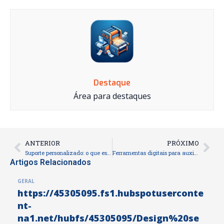
Destaque
Área para destaques
ANTERIOR
PRÓXIMO
Prev
Nex
Suporte personalizado: o que esperar da Fábrica do Livro
Ferramentas digitais para auxiliar na escrita do seu livro
Artigos Relacionados
GERAL
https://45305095.fs1.hubspotuserconte
nt-
na1.net/hubfs/45305095/Design%20se