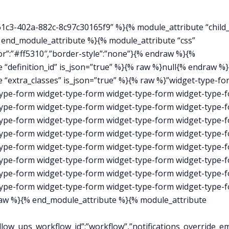
c3-402a-882c-8c97c30165f9” %}{% module_attribute “child_
 end_module_attribute %}{% module_attribute “css”
r”:”#ff5310″,”border-style”:”none”}{% endraw %}{%
“definition_id” is_json=”true” %}{% raw %}null{% endraw %
 “extra_classes” is_json=”true” %}{% raw %}”widget-type-fo
type-form widget-type-form widget-type-form widget-type-
type-form widget-type-form widget-type-form widget-type-
type-form widget-type-form widget-type-form widget-type-
type-form widget-type-form widget-type-form widget-type-
type-form widget-type-form widget-type-form widget-type-
type-form widget-type-form widget-type-form widget-type-
type-form widget-type-form widget-type-form widget-type-
type-form widget-type-form widget-type-form widget-type-
aw %}{% end_module_attribute %}{% module_attribute
low_ups_workflow_id”:”workflow”,”notifications_override_ema