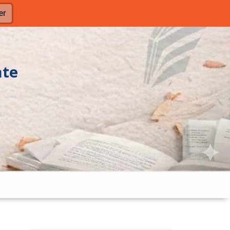
er
nte