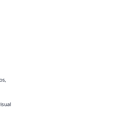
os,
isual