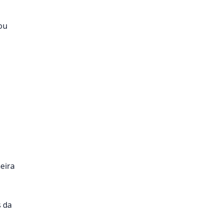
 ou
eira
s da