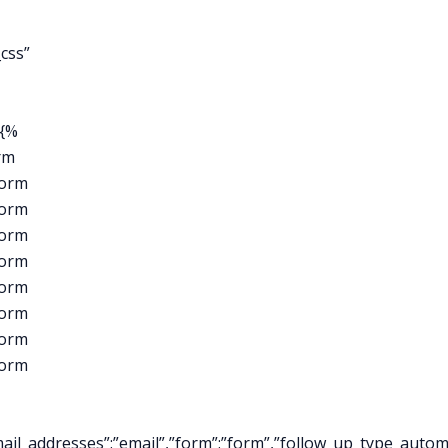
css”
}{%
rm
form
form
form
form
form
form
form
form
il_addresses”:”email”,”form”:”form”,”follow_up_type_automati