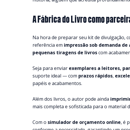
A Fábrica do Livro como parceir
Na hora de preparar seu kit de divulgação,
referência em
impressão sob demanda de a
pequenas tiragens de livros
com acabamento
Seja para enviar
exemplares a leitores, par
suporte ideal — com
prazos rápidos
,
excele
papéis e acabamentos.
Além dos livros, o autor pode ainda
imprimi
mais completa e sofisticada para o material d
Com o
simulador de orçamento online
, é 
conforme a necessidade, garantindo um proce