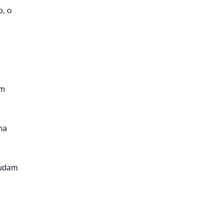
o, o
um
ma
judam