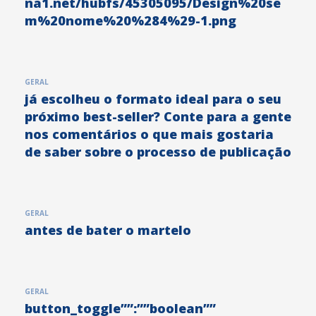
na1.net/hubfs/45305095/Design%20se
m%20nome%20%284%29-1.png
GERAL
já escolheu o formato ideal para o seu
próximo best-seller? Conte para a gente
nos comentários o que mais gostaria
de saber sobre o processo de publicação
GERAL
antes de bater o martelo
GERAL
button_toggle””:””boolean””