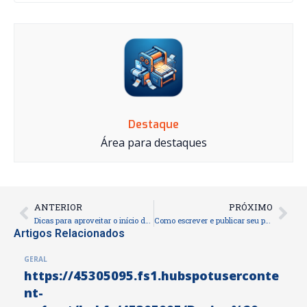
Destaque
Área para destaques
ANTERIOR
PRÓXIMO
Prev
Nex
Dicas para aproveitar o início do ano e tirar seu livro da gaveta
Como escrever e publicar seu primeiro livro infantil
Artigos Relacionados
GERAL
https://45305095.fs1.hubspotuserconte
nt-