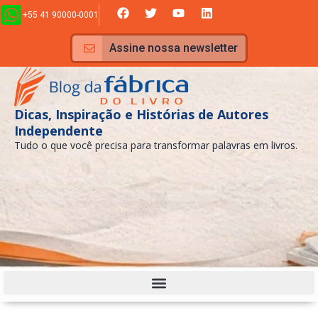
Ir
F
T
Y
L
+55 41 90000-0001
a
w
o
i
para
c
i
u
n
e
t
t
k
o
Assine nossa newsletter
b
t
u
e
conteúdo
o
e
b
d
o
r
e
i
k
n
Dicas, Inspiração e Histórias de Autores
Independente
Tudo o que você precisa para transformar palavras em livros.