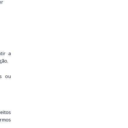
er
tir a
ção.
os ou
eitos
ermos