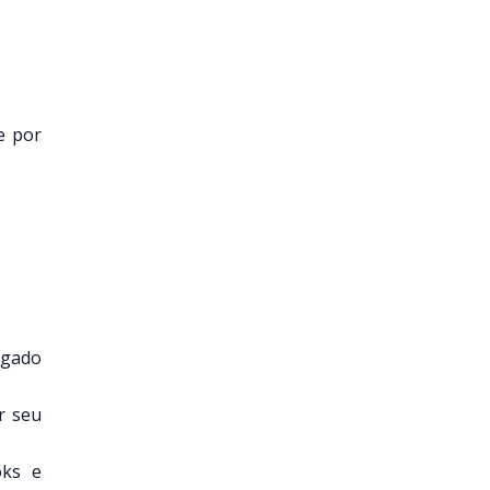
e por
ogado
r seu
oks e