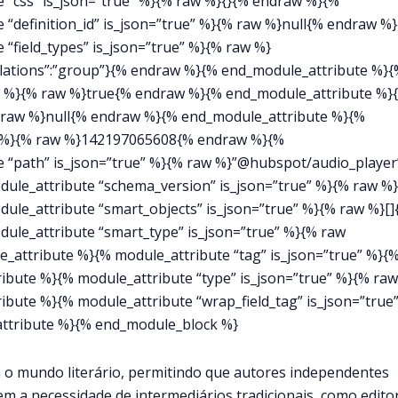
 “css” is_json=”true” %}{% raw %}{}{% endraw %}{%
“definition_id” is_json=”true” %}{% raw %}null{% endraw %
“field_types” is_json=”true” %}{% raw %}
anslations”:”group”}{% endraw %}{% end_module_attribute %}
e” %}{% raw %}true{% endraw %}{% end_module_attribute %}
{% raw %}null{% endraw %}{% end_module_attribute %}{%
e” %}{% raw %}142197065608{% endraw %}{%
 “path” is_json=”true” %}{% raw %}”@hubspot/audio_player
ule_attribute “schema_version” is_json=”true” %}{% raw %
le_attribute “smart_objects” is_json=”true” %}{% raw %}[]
le_attribute “smart_type” is_json=”true” %}{% raw
tribute %}{% module_attribute “tag” is_json=”true” %}{
ute %}{% module_attribute “type” is_json=”true” %}{% raw
ute %}{% module_attribute “wrap_field_tag” is_json=”true
ttribute %}{% end_module_block %}
 o mundo literário, permitindo que autores independentes
m a necessidade de intermediários tradicionais, como edito