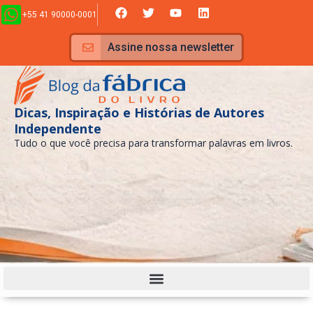
Ir
F
T
Y
L
+55 41 90000-0001
a
w
o
i
para
c
i
u
n
e
t
t
k
o
Assine nossa newsletter
b
t
u
e
conteúdo
o
e
b
d
o
r
e
i
k
n
Dicas, Inspiração e Histórias de Autores
Independente
Tudo o que você precisa para transformar palavras em livros.