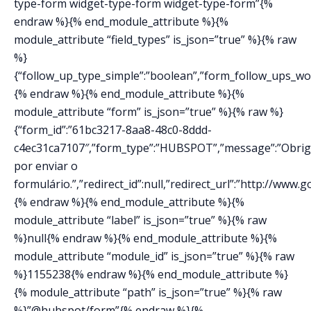
type-form widget-type-form widget-type-form”{%
endraw %}{% end_module_attribute %}{%
module_attribute “field_types” is_json=”true” %}{% raw
%}
{“follow_up_type_simple”:”boolean”,”form_follow_ups_work
{% endraw %}{% end_module_attribute %}{%
module_attribute “form” is_json=”true” %}{% raw %}
{“form_id”:”61bc3217-8aa8-48c0-8ddd-
c4ec31ca7107″,”form_type”:”HUBSPOT”,”message”:”Obri
por enviar o
formulário.”,”redirect_id”:null,”redirect_url”:”http://www
{% endraw %}{% end_module_attribute %}{%
module_attribute “label” is_json=”true” %}{% raw
%}null{% endraw %}{% end_module_attribute %}{%
module_attribute “module_id” is_json=”true” %}{% raw
%}1155238{% endraw %}{% end_module_attribute %}
{% module_attribute “path” is_json=”true” %}{% raw
%}”@hubspot/form”{% endraw %}{%