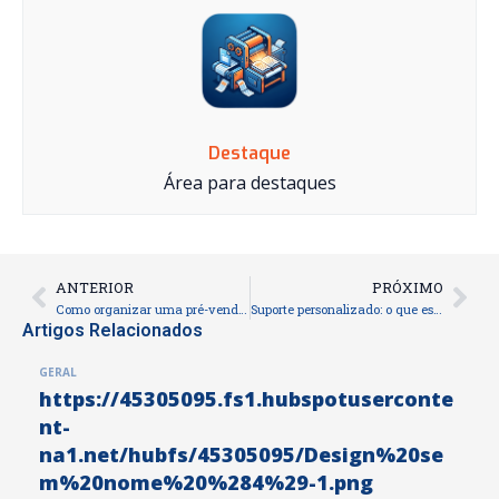
Destaque
Área para destaques
ANTERIOR
PRÓXIMO
Prev
Nex
Como organizar uma pré-venda eficaz do seu livro
Suporte personalizado: o que esperar da Fábrica do Livro
Artigos Relacionados
GERAL
https://45305095.fs1.hubspotuserconte
nt-
na1.net/hubfs/45305095/Design%20se
m%20nome%20%284%29-1.png