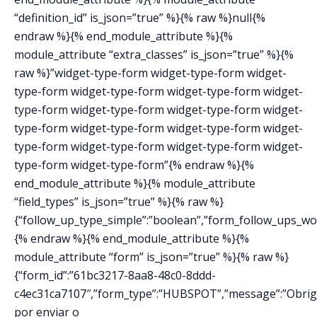
“definition_id” is_json=”true” %}{% raw %}null{%
endraw %}{% end_module_attribute %}{%
module_attribute “extra_classes” is_json=”true” %}{%
raw %}”widget-type-form widget-type-form widget-
type-form widget-type-form widget-type-form widget-
type-form widget-type-form widget-type-form widget-
type-form widget-type-form widget-type-form widget-
type-form widget-type-form widget-type-form widget-
type-form widget-type-form”{% endraw %}{%
end_module_attribute %}{% module_attribute
“field_types” is_json=”true” %}{% raw %}
{“follow_up_type_simple”:”boolean”,”form_follow_ups_work
{% endraw %}{% end_module_attribute %}{%
module_attribute “form” is_json=”true” %}{% raw %}
{“form_id”:”61bc3217-8aa8-48c0-8ddd-
c4ec31ca7107″,”form_type”:”HUBSPOT”,”message”:”Obri
por enviar o