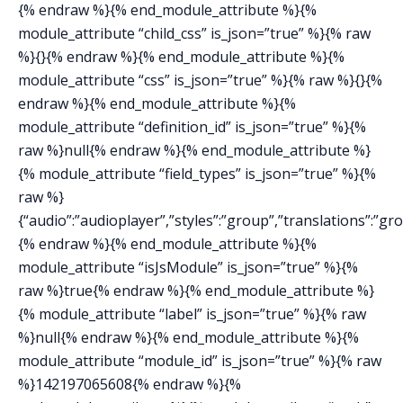
{% endraw %}{% end_module_attribute %}{%
module_attribute “child_css” is_json=”true” %}{% raw
%}{}{% endraw %}{% end_module_attribute %}{%
module_attribute “css” is_json=”true” %}{% raw %}{}{%
endraw %}{% end_module_attribute %}{%
module_attribute “definition_id” is_json=”true” %}{%
raw %}null{% endraw %}{% end_module_attribute %}
{% module_attribute “field_types” is_json=”true” %}{%
raw %}
{“audio”:”audioplayer”,”styles”:”group”,”translations”:”gr
{% endraw %}{% end_module_attribute %}{%
module_attribute “isJsModule” is_json=”true” %}{%
raw %}true{% endraw %}{% end_module_attribute %}
{% module_attribute “label” is_json=”true” %}{% raw
%}null{% endraw %}{% end_module_attribute %}{%
module_attribute “module_id” is_json=”true” %}{% raw
%}142197065608{% endraw %}{%