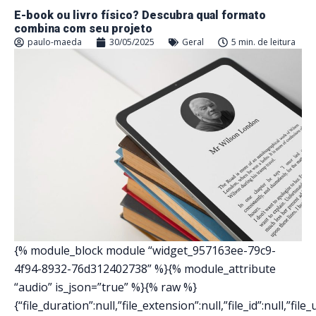
E-book ou livro físico? Descubra qual formato
combina com seu projeto
paulo-maeda
30/05/2025
Geral
5 min. de leitura
{% module_block module “widget_957163ee-79c9-
4f94-8932-76d312402738” %}{% module_attribute
“audio” is_json=”true” %}{% raw %}
{“file_duration”:null,”file_extension”:null,”file_id”:null,”file_ur