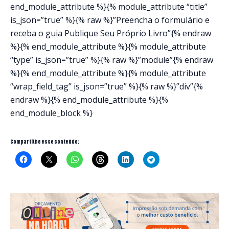
end_module_attribute %}{% module_attribute “title”
is_json=”true” %}{% raw %}”Preencha o formulário e
receba o guia Publique Seu Próprio Livro”{% endraw
%}{% end_module_attribute %}{% module_attribute
“type” is_json=”true” %}{% raw %}”module”{% endraw
%}{% end_module_attribute %}{% module_attribute
“wrap_field_tag” is_json=”true” %}{% raw %}”div”{%
endraw %}{% end_module_attribute %}{%
end_module_block %}
Compartilhe esse conteúdo: