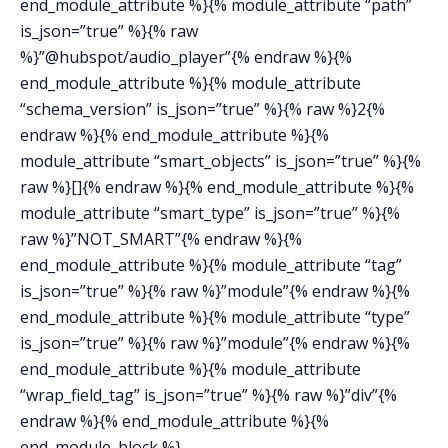
end_module_attribute %}{% module_attribute “path”
is_json=”true” %}{% raw
%}”@hubspot/audio_player”{% endraw %}{%
end_module_attribute %}{% module_attribute
“schema_version” is_json=”true” %}{% raw %}2{%
endraw %}{% end_module_attribute %}{%
module_attribute “smart_objects” is_json=”true” %}{%
raw %}[]{% endraw %}{% end_module_attribute %}{%
module_attribute “smart_type” is_json=”true” %}{%
raw %}”NOT_SMART”{% endraw %}{%
end_module_attribute %}{% module_attribute “tag”
is_json=”true” %}{% raw %}”module”{% endraw %}{%
end_module_attribute %}{% module_attribute “type”
is_json=”true” %}{% raw %}”module”{% endraw %}{%
end_module_attribute %}{% module_attribute
“wrap_field_tag” is_json=”true” %}{% raw %}”div”{%
endraw %}{% end_module_attribute %}{%
end_module_block %}