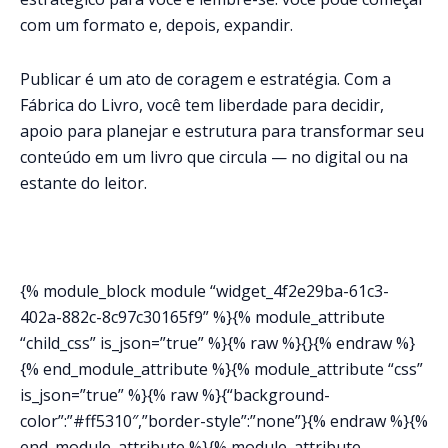
com um formato e, depois, expandir.
Publicar é um ato de coragem e estratégia. Com a
Fábrica do Livro, você tem liberdade para decidir,
apoio para planejar e estrutura para transformar seu
conteúdo em um livro que circula — no digital ou na
estante do leitor.
{% module_block module “widget_4f2e29ba-61c3-
402a-882c-8c97c30165f9” %}{% module_attribute
“child_css” is_json=”true” %}{% raw %}{}{% endraw %}
{% end_module_attribute %}{% module_attribute “css”
is_json=”true” %}{% raw %}{“background-
color”:”#ff5310″,”border-style”:”none”}{% endraw %}{%
end_module_attribute %}{% module_attribute