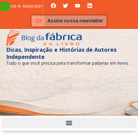
Ir
F
T
Y
L
+55 41 90000-0001
a
w
o
i
para
c
i
u
n
e
t
t
k
o
Assine nossa newsletter
b
t
u
e
conteúdo
o
e
b
d
o
r
e
i
k
n
Dicas, Inspiração e Histórias de Autores
Independente
Tudo o que você precisa para transformar palavras em livros.