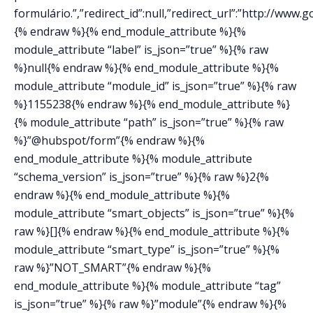
formulário.”,”redirect_id”:null,”redirect_url”:”http://www
{% endraw %}{% end_module_attribute %}{%
module_attribute “label” is_json=”true” %}{% raw
%}null{% endraw %}{% end_module_attribute %}{%
module_attribute “module_id” is_json=”true” %}{% raw
%}1155238{% endraw %}{% end_module_attribute %}
{% module_attribute “path” is_json=”true” %}{% raw
%}”@hubspot/form”{% endraw %}{%
end_module_attribute %}{% module_attribute
“schema_version” is_json=”true” %}{% raw %}2{%
endraw %}{% end_module_attribute %}{%
module_attribute “smart_objects” is_json=”true” %}{%
raw %}[]{% endraw %}{% end_module_attribute %}{%
module_attribute “smart_type” is_json=”true” %}{%
raw %}”NOT_SMART”{% endraw %}{%
end_module_attribute %}{% module_attribute “tag”
is_json=”true” %}{% raw %}”module”{% endraw %}{%