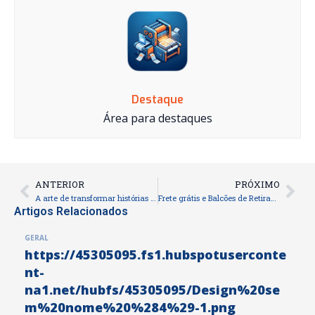
Destaque
Área para destaques
ANTERIOR
PRÓXIMO
Prev
Nex
A arte de transformar histórias em objetos: o poder do livro impresso
Frete grátis e Balcões de Retirada: como funciona a logística da Fábrica
Artigos Relacionados
GERAL
https://45305095.fs1.hubspotuserconte
nt-
na1.net/hubfs/45305095/Design%20se
m%20nome%20%284%29-1.png