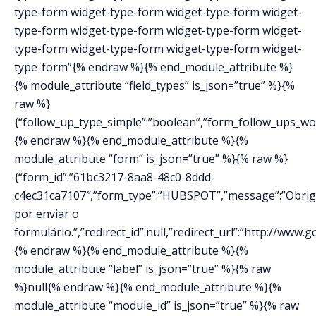
type-form widget-type-form widget-type-form widget-
type-form widget-type-form widget-type-form widget-
type-form widget-type-form widget-type-form widget-
type-form”{% endraw %}{% end_module_attribute %}
{% module_attribute “field_types” is_json=”true” %}{%
raw %}
{“follow_up_type_simple”:”boolean”,”form_follow_ups_work
{% endraw %}{% end_module_attribute %}{%
module_attribute “form” is_json=”true” %}{% raw %}
{“form_id”:”61bc3217-8aa8-48c0-8ddd-
c4ec31ca7107″,”form_type”:”HUBSPOT”,”message”:”Obri
por enviar o
formulário.”,”redirect_id”:null,”redirect_url”:”http://www
{% endraw %}{% end_module_attribute %}{%
module_attribute “label” is_json=”true” %}{% raw
%}null{% endraw %}{% end_module_attribute %}{%
module_attribute “module_id” is_json=”true” %}{% raw