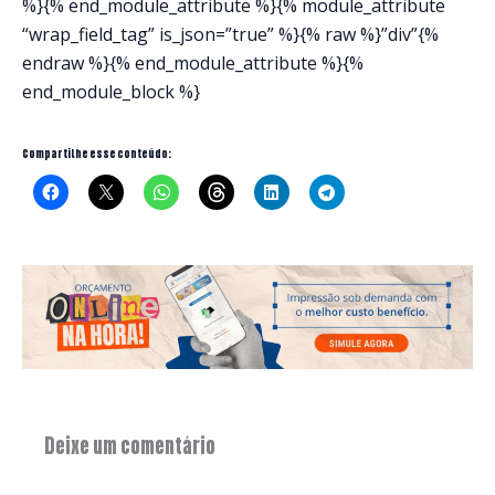
%}{% end_module_attribute %}{% module_attribute
“wrap_field_tag” is_json=”true” %}{% raw %}”div”{%
endraw %}{% end_module_attribute %}{%
end_module_block %}
Compartilhe esse conteúdo:
Deixe um comentário