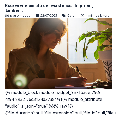
Escrever é um ato de resistência. Imprimir,
também.
paulo-maeda
22/07/2025
Geral
4 min. de leitura
{% module_block module “widget_957163ee-79c9-
4f94-8932-76d312402738” %}{% module_attribute
“audio” is_json=”true” %}{% raw %}
{“file_duration”:null,”file_extension”:null,”file_id”:null,”file_ur