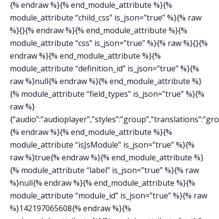
{% endraw %}{% end_module_attribute %}{%
module_attribute “child_css” is_json=”true” %}{% raw
%}{}{% endraw %}{% end_module_attribute %}{%
module_attribute “css” is_json=”true” %}{% raw %}{}{%
endraw %}{% end_module_attribute %}{%
module_attribute “definition_id” is_json=”true” %}{%
raw %}null{% endraw %}{% end_module_attribute %}
{% module_attribute “field_types” is_json=”true” %}{%
raw %}
{“audio”:”audioplayer”,”styles”:”group”,”translations”:”gr
{% endraw %}{% end_module_attribute %}{%
module_attribute “isJsModule” is_json=”true” %}{%
raw %}true{% endraw %}{% end_module_attribute %}
{% module_attribute “label” is_json=”true” %}{% raw
%}null{% endraw %}{% end_module_attribute %}{%
module_attribute “module_id” is_json=”true” %}{% raw
%}142197065608{% endraw %}{%