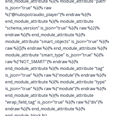
end_module_attribute %}{% module_attribute “path”
is_json=”true” %}{% raw
%}”@hubspot/audio_player”{% endraw %}{%
end_module_attribute %}{% module_attribute
“schema_version” is_json=”true” %}{% raw %}2{%
endraw %}{% end_module_attribute %}{%
module_attribute “smart_objects” is_json=”true” %}{%
raw %}[]{% endraw %}{% end_module_attribute %}{%
module_attribute “smart_type” is_json=”true” %}{%
raw %}”NOT_SMART”{% endraw %}{%
end_module_attribute %}{% module_attribute “tag”
is_json=”true” %}{% raw %}”module”{% endraw %}{%
end_module_attribute %}{% module_attribute “type”
is_json=”true” %}{% raw %}”module”{% endraw %}{%
end_module_attribute %}{% module_attribute
“wrap_field_tag” is_json=”true” %}{% raw %}”div”{%
endraw %}{% end_module_attribute %}{%
end_module_block %}