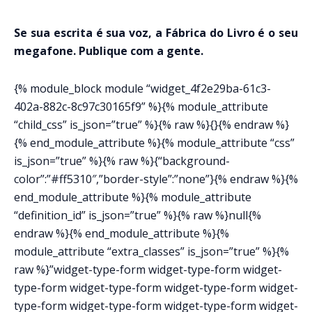
Se sua escrita é sua voz, a Fábrica do Livro é o seu
megafone. Publique com a gente.
{% module_block module “widget_4f2e29ba-61c3-
402a-882c-8c97c30165f9” %}{% module_attribute
“child_css” is_json=”true” %}{% raw %}{}{% endraw %}
{% end_module_attribute %}{% module_attribute “css”
is_json=”true” %}{% raw %}{“background-
color”:”#ff5310″,”border-style”:”none”}{% endraw %}{%
end_module_attribute %}{% module_attribute
“definition_id” is_json=”true” %}{% raw %}null{%
endraw %}{% end_module_attribute %}{%
module_attribute “extra_classes” is_json=”true” %}{%
raw %}”widget-type-form widget-type-form widget-
type-form widget-type-form widget-type-form widget-
type-form widget-type-form widget-type-form widget-