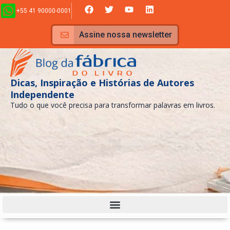
Ir
F
T
Y
L
+55 41 90000-0001
a
w
o
i
para
c
i
u
n
e
t
t
k
o
Assine nossa newsletter
b
t
u
e
conteúdo
o
e
b
d
o
r
e
i
k
n
Dicas, Inspiração e Histórias de Autores
Independente
Tudo o que você precisa para transformar palavras em livros.