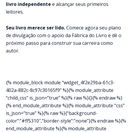
livro independente
e alcançar seus primeiros
leitores.
Seu livro merece ser lido.
Comece agora seu plano
de divulgação com o apoio da Fábrica do Livro e dê o
próximo passo para construir sua carreira como
autor.
{% module_block module “widget_4f2e29ba-61c3-
402a-882c-8c97c30165f9” %}{% module_attribute
“child_css” is_json=”true” %}{% raw %}{}{% endraw %}
{% end_module_attribute %}{% module_attribute “css”
is_json=”true” %}{% raw %}{“background-
color”:”#ff5310″,”border-style”:”none”}{% endraw %}{%
end_module_attribute %}{% module_attribute