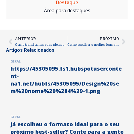
Destaque
Área para destaques
ANTERIOR
PRÓXIMO
Prev
Nex
Como transformar suas ideias em um livro: primeiros passos para novos autores
Como escolher o melhor formato e papel para seu livro
Artigos Relacionados
GERAL
https://45305095.fs1.hubspotuserconte
nt-
na1.net/hubfs/45305095/Design%20se
m%20nome%20%284%29-1.png
GERAL
já escolheu o formato ideal para o seu
próximo best-seller? Conte para a gente