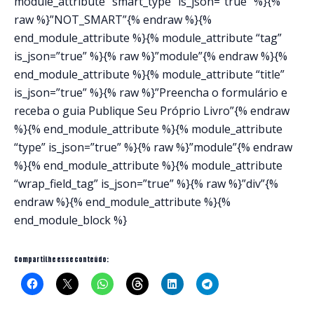
module_attribute “smart_type” is_json=”true” %}{%
raw %}”NOT_SMART”{% endraw %}{%
end_module_attribute %}{% module_attribute “tag”
is_json=”true” %}{% raw %}”module”{% endraw %}{%
end_module_attribute %}{% module_attribute “title”
is_json=”true” %}{% raw %}”Preencha o formulário e
receba o guia Publique Seu Próprio Livro”{% endraw
%}{% end_module_attribute %}{% module_attribute
“type” is_json=”true” %}{% raw %}”module”{% endraw
%}{% end_module_attribute %}{% module_attribute
“wrap_field_tag” is_json=”true” %}{% raw %}”div”{%
endraw %}{% end_module_attribute %}{%
end_module_block %}
Compartilhe esse conteúdo: