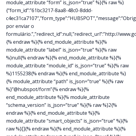
module_attribute “form” is_json=”true” %}{% raw %}
{“form_id”:”61bc3217-8aa8-48c0-8ddd-
c4ec31ca7107″,”form_type”:”HUBSPOT”,”message”:”Obri
por enviar o
formulário.”,”redirect_id”:null,”redirect_url”:”http://www
{% endraw %}{% end_module_attribute %}{%
module_attribute “label” is_json=”true” %}{% raw
%}null{% endraw %}{% end_module_attribute %}{%
module_attribute “module_id” is_json=”true” %}{% raw
%}1155238{% endraw %}{% end_module_attribute %}
{% module_attribute “path” is_json=”true” %}{% raw
%}”@hubspot/form”{% endraw %}{%
end_module_attribute %}{% module_attribute
“schema_version” is_json=”true” %}{% raw %}2{%
endraw %}{% end_module_attribute %}{%
module_attribute “smart_objects” is_json=”true” %}{%
raw %}[]{% endraw %}{% end_module_attribute %}{%