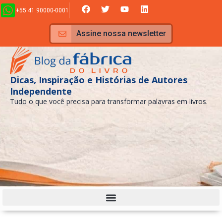
Ir
F
T
Y
L
+55 41 90000-0001
a
w
o
i
para
c
i
u
n
e
t
t
k
o
Assine nossa newsletter
b
t
u
e
conteúdo
o
e
b
d
o
r
e
i
k
n
Dicas, Inspiração e Histórias de Autores
Independente
Tudo o que você precisa para transformar palavras em livros.