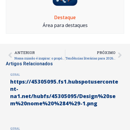
Destaque
Área para destaques
ANTERIOR
PRÓXIMO
Prev
Nex
Nossa missão é inspirar: o propósito que move a Fábrica do Livro
Tendências literárias para 2026: o que os autores independentes podem esperar
Artigos Relacionados
GERAL
https://45305095.fs1.hubspotuserconte
nt-
na1.net/hubfs/45305095/Design%20se
m%20nome%20%284%29-1.png
GERAL