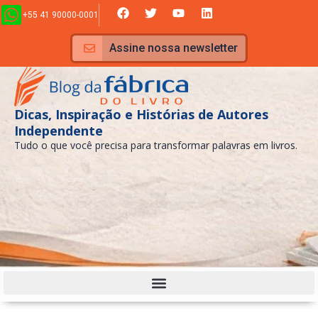
Ir
F
T
Y
L
+55 41 90000-0001
a
w
o
i
para
c
i
u
n
e
t
t
k
o
Assine nossa newsletter
b
t
u
e
conteúdo
o
e
b
d
o
r
e
i
k
n
Dicas, Inspiração e Histórias de Autores
Independente
Tudo o que você precisa para transformar palavras em livros.