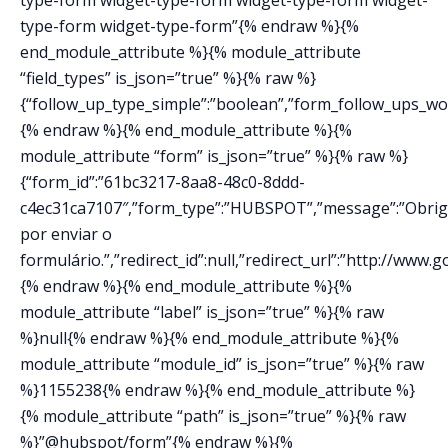
type-form widget-type-form”{% endraw %}{%
end_module_attribute %}{% module_attribute
“field_types” is_json=”true” %}{% raw %}
{“follow_up_type_simple”:”boolean”,”form_follow_ups_work
{% endraw %}{% end_module_attribute %}{%
module_attribute “form” is_json=”true” %}{% raw %}
{“form_id”:”61bc3217-8aa8-48c0-8ddd-
c4ec31ca7107″,”form_type”:”HUBSPOT”,”message”:”Obri
por enviar o
formulário.”,”redirect_id”:null,”redirect_url”:”http://www
{% endraw %}{% end_module_attribute %}{%
module_attribute “label” is_json=”true” %}{% raw
%}null{% endraw %}{% end_module_attribute %}{%
module_attribute “module_id” is_json=”true” %}{% raw
%}1155238{% endraw %}{% end_module_attribute %}
{% module_attribute “path” is_json=”true” %}{% raw
%}”@hubspot/form”{% endraw %}{%