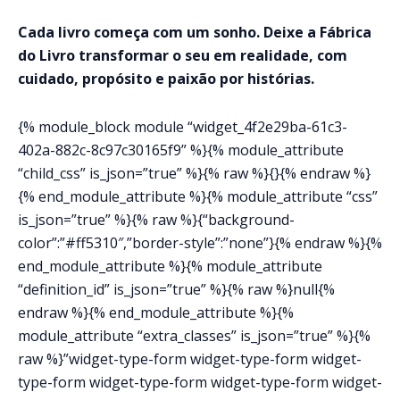
Cada livro começa com um sonho. Deixe a Fábrica
do Livro transformar o seu em realidade, com
cuidado, propósito e paixão por histórias.
{% module_block module “widget_4f2e29ba-61c3-
402a-882c-8c97c30165f9” %}{% module_attribute
“child_css” is_json=”true” %}{% raw %}{}{% endraw %}
{% end_module_attribute %}{% module_attribute “css”
is_json=”true” %}{% raw %}{“background-
color”:”#ff5310″,”border-style”:”none”}{% endraw %}{%
end_module_attribute %}{% module_attribute
“definition_id” is_json=”true” %}{% raw %}null{%
endraw %}{% end_module_attribute %}{%
module_attribute “extra_classes” is_json=”true” %}{%
raw %}”widget-type-form widget-type-form widget-
type-form widget-type-form widget-type-form widget-