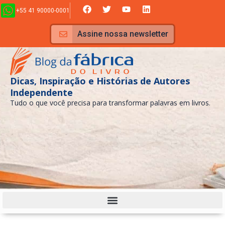
Ir
F
T
Y
L
+55 41 90000-0001
a
w
o
i
para
c
i
u
n
e
t
t
k
o
Assine nossa newsletter
b
t
u
e
conteúdo
o
e
b
d
o
r
e
i
k
n
Dicas, Inspiração e Histórias de Autores
Independente
Tudo o que você precisa para transformar palavras em livros.