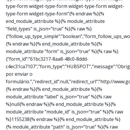
type-form widget-type-form widget-type-form widget-
type-form widget-type-form”{% endraw %}{%
end_module_attribute %}{% module_attribute
“field_types” is_json=”true” %}{% raw %}
{“follow_up_type_simple”:”boolean”,”form_follow_ups_work
{% endraw %}{% end_module_attribute %}{%
module_attribute “form” is_json=”true” %}{% raw %}
{“form_id”:”61bc3217-8aa8-48c0-8ddd-
c4ec31ca7107″,”form_type”:”HUBSPOT”,”message”:”Obri
por enviar o
formulário.”,”redirect_id”:null,”redirect_url”:”http://www
{% endraw %}{% end_module_attribute %}{%
module_attribute “label” is_json=”true” %}{% raw
%}null{% endraw %}{% end_module_attribute %}{%
module_attribute “module_id” is_json=”true” %}{% raw
%}1155238{% endraw %}{% end_module_attribute %}
{% module_attribute “path” is_json=”true” %}{% raw