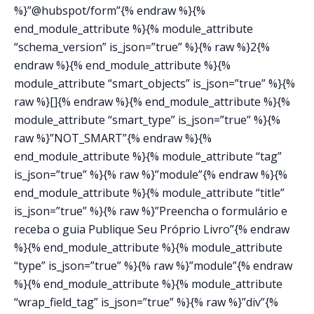
%}”@hubspot/form”{% endraw %}{%
end_module_attribute %}{% module_attribute
“schema_version” is_json=”true” %}{% raw %}2{%
endraw %}{% end_module_attribute %}{%
module_attribute “smart_objects” is_json=”true” %}{%
raw %}[]{% endraw %}{% end_module_attribute %}{%
module_attribute “smart_type” is_json=”true” %}{%
raw %}”NOT_SMART”{% endraw %}{%
end_module_attribute %}{% module_attribute “tag”
is_json=”true” %}{% raw %}”module”{% endraw %}{%
end_module_attribute %}{% module_attribute “title”
is_json=”true” %}{% raw %}”Preencha o formulário e
receba o guia Publique Seu Próprio Livro”{% endraw
%}{% end_module_attribute %}{% module_attribute
“type” is_json=”true” %}{% raw %}”module”{% endraw
%}{% end_module_attribute %}{% module_attribute
“wrap_field_tag” is_json=”true” %}{% raw %}”div”{%