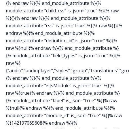
{% endraw %}{% end_module_attribute %}{%
module_attribute “child_css” is_json=”true” %}{% raw
%}{}{% endraw %}{% end_module_attribute %}{%
module_attribute “css” is_json=”true” %}{% raw %}{}{%
endraw %}{% end_module_attribute %}{%
module_attribute “definition_id” is_json=”true” %}{%
raw %}null{% endraw %}{% end_module_attribute %}
{% module_attribute “field_types” is_json=”true” %}{%
raw %}
{“audio”:”audioplayer”,”styles”:”group”,”translations”:”gr
{% endraw %}{% end_module_attribute %}{%
module_attribute “isJsModule” is_json=”true” %}{%
raw %}true{% endraw %}{% end_module_attribute %}
{% module_attribute “label” is_json=”true” %}{% raw
%}null{% endraw %}{% end_module_attribute %}{%
module_attribute “module_id” is_json=”true” %}{% raw
%}142197065608{% endraw %}{%