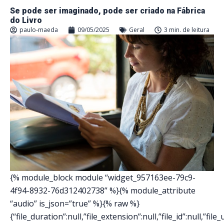
Se pode ser imaginado, pode ser criado na Fábrica
do Livro
paulo-maeda
09/05/2025
Geral
3 min. de leitura
{% module_block module “widget_957163ee-79c9-
4f94-8932-76d312402738” %}{% module_attribute
“audio” is_json=”true” %}{% raw %}
{“file_duration”:null,”file_extension”:null,”file_id”:null,”file_ur