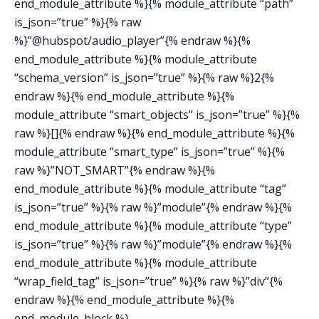
end_module_attribute %}{% module_attribute “path”
is_json=”true” %}{% raw
%}”@hubspot/audio_player”{% endraw %}{%
end_module_attribute %}{% module_attribute
“schema_version” is_json=”true” %}{% raw %}2{%
endraw %}{% end_module_attribute %}{%
module_attribute “smart_objects” is_json=”true” %}{%
raw %}[]{% endraw %}{% end_module_attribute %}{%
module_attribute “smart_type” is_json=”true” %}{%
raw %}”NOT_SMART”{% endraw %}{%
end_module_attribute %}{% module_attribute “tag”
is_json=”true” %}{% raw %}”module”{% endraw %}{%
end_module_attribute %}{% module_attribute “type”
is_json=”true” %}{% raw %}”module”{% endraw %}{%
end_module_attribute %}{% module_attribute
“wrap_field_tag” is_json=”true” %}{% raw %}”div”{%
endraw %}{% end_module_attribute %}{%
end_module_block %}