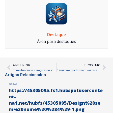
Destaque
Área para destaques
ANTERIOR
PRÓXIMO
Prev
Nex
Como funciona a impressão sob demanda na prática
5 motivos que travam autores iniciantes. E como destravá-los!
Artigos Relacionados
GERAL
https://45305095.fs1.hubspotuserconte
nt-
na1.net/hubfs/45305095/Design%20se
m%20nome%20%284%29-1.png