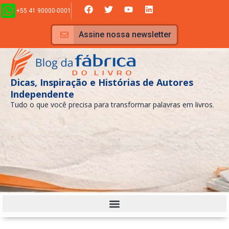
Ir
F
T
Y
L
+55 41 90000-0001
a
w
o
i
para
c
i
u
n
e
t
t
k
o
Assine nossa newsletter
b
t
u
e
conteúdo
o
e
b
d
o
r
e
i
k
n
Dicas, Inspiração e Histórias de Autores
Independente
Tudo o que você precisa para transformar palavras em livros.