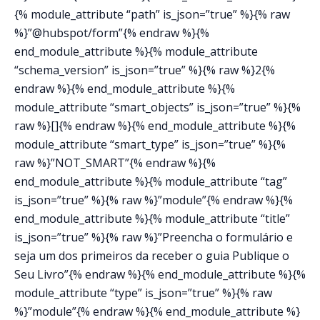
{% module_attribute “path” is_json=”true” %}{% raw
%}”@hubspot/form”{% endraw %}{%
end_module_attribute %}{% module_attribute
“schema_version” is_json=”true” %}{% raw %}2{%
endraw %}{% end_module_attribute %}{%
module_attribute “smart_objects” is_json=”true” %}{%
raw %}[]{% endraw %}{% end_module_attribute %}{%
module_attribute “smart_type” is_json=”true” %}{%
raw %}”NOT_SMART”{% endraw %}{%
end_module_attribute %}{% module_attribute “tag”
is_json=”true” %}{% raw %}”module”{% endraw %}{%
end_module_attribute %}{% module_attribute “title”
is_json=”true” %}{% raw %}”Preencha o formulário e
seja um dos primeiros da receber o guia Publique o
Seu Livro”{% endraw %}{% end_module_attribute %}{%
module_attribute “type” is_json=”true” %}{% raw
%}”module”{% endraw %}{% end_module_attribute %}