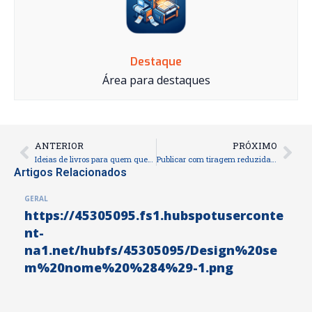
Destaque
Área para destaques
ANTERIOR
PRÓXIMO
Prev
Nex
Ideias de livros para quem quer começar a escrever
Publicar com tiragem reduzida pode ser a chave do seu sucesso como autor
Artigos Relacionados
GERAL
https://45305095.fs1.hubspotuserconte
nt-
na1.net/hubfs/45305095/Design%20se
m%20nome%20%284%29-1.png