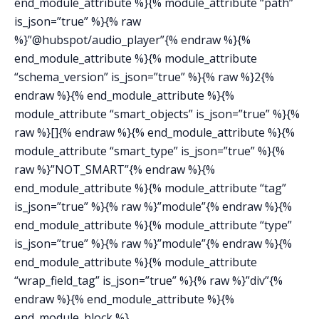
end_module_attribute %}{% module_attribute “path”
is_json=”true” %}{% raw
%}”@hubspot/audio_player”{% endraw %}{%
end_module_attribute %}{% module_attribute
“schema_version” is_json=”true” %}{% raw %}2{%
endraw %}{% end_module_attribute %}{%
module_attribute “smart_objects” is_json=”true” %}{%
raw %}[]{% endraw %}{% end_module_attribute %}{%
module_attribute “smart_type” is_json=”true” %}{%
raw %}”NOT_SMART”{% endraw %}{%
end_module_attribute %}{% module_attribute “tag”
is_json=”true” %}{% raw %}”module”{% endraw %}{%
end_module_attribute %}{% module_attribute “type”
is_json=”true” %}{% raw %}”module”{% endraw %}{%
end_module_attribute %}{% module_attribute
“wrap_field_tag” is_json=”true” %}{% raw %}”div”{%
endraw %}{% end_module_attribute %}{%
end_module_block %}