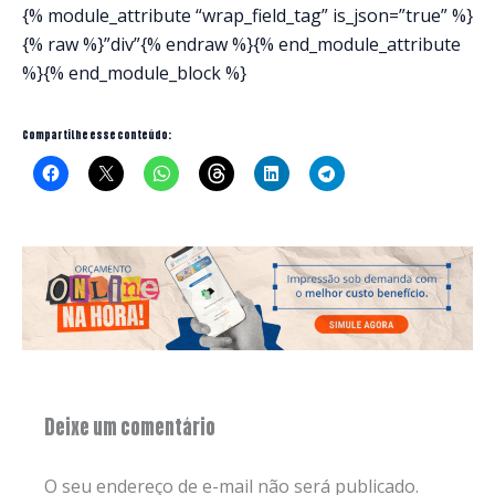
{% module_attribute “wrap_field_tag” is_json=”true” %}
{% raw %}”div”{% endraw %}{% end_module_attribute
%}{% end_module_block %}
Compartilhe esse conteúdo:
Deixe um comentário
O seu endereço de e-mail não será publicado.