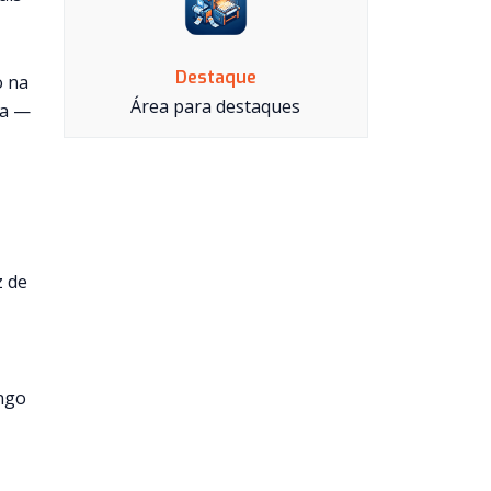
Destaque
o na
Área para destaques
ta —
z de
ongo