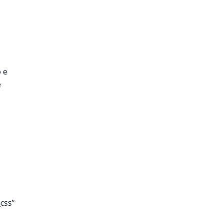
 e
e
css”