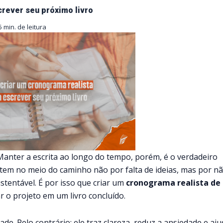
crever seu próximo livro
5 min. de leitura
anter a escrita ao longo do tempo, porém, é o verdadeiro
tem no meio do caminho não por falta de ideias, mas por n
stentável. É por isso que criar um
cronograma realista de
r o projeto em um livro concluído.
. Pelo contrário: ele traz clareza, reduz a ansiedade e aju