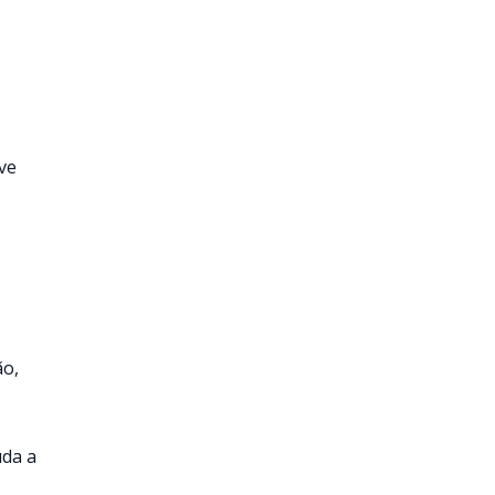
ve
ão,
uda a