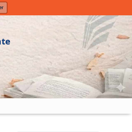
er
nte