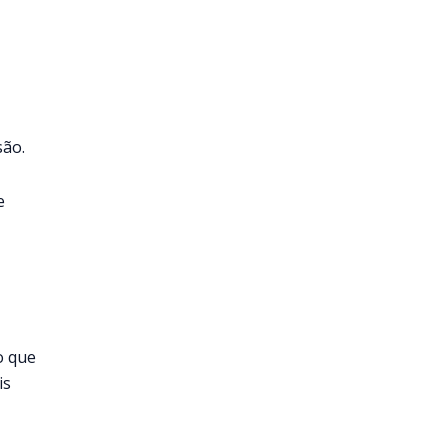
são.
e
o que
is