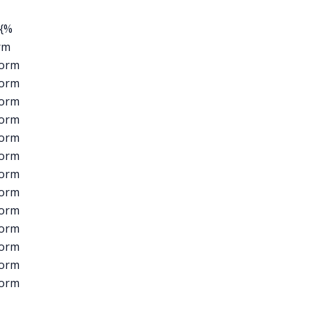
}{%
rm
form
form
form
form
form
form
form
form
form
form
form
form
form