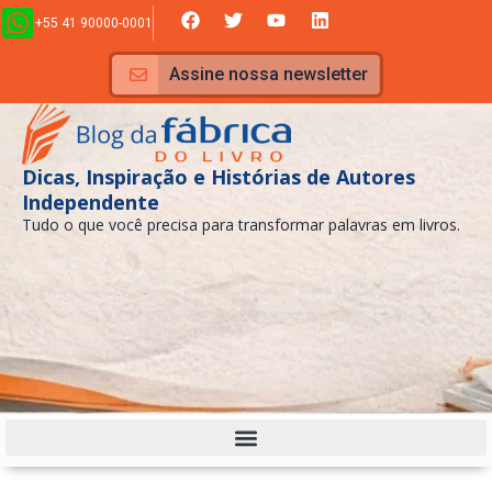
Ir
F
T
Y
L
+55 41 90000-0001
a
w
o
i
para
c
i
u
n
e
t
t
k
o
Assine nossa newsletter
b
t
u
e
conteúdo
o
e
b
d
o
r
e
i
k
n
Dicas, Inspiração e Histórias de Autores
Independente
Tudo o que você precisa para transformar palavras em livros.