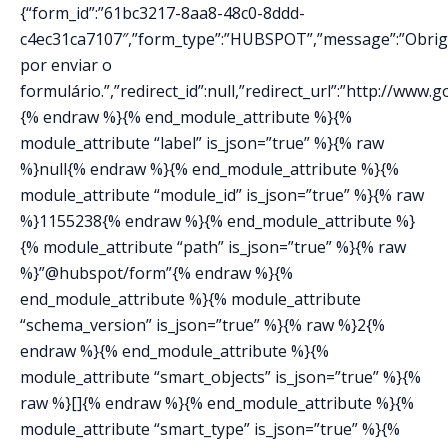
{“form_id”:”61bc3217-8aa8-48c0-8ddd-
c4ec31ca7107″,”form_type”:”HUBSPOT”,”message”:”Obri
por enviar o
formulário.”,”redirect_id”:null,”redirect_url”:”http://www
{% endraw %}{% end_module_attribute %}{%
module_attribute “label” is_json=”true” %}{% raw
%}null{% endraw %}{% end_module_attribute %}{%
module_attribute “module_id” is_json=”true” %}{% raw
%}1155238{% endraw %}{% end_module_attribute %}
{% module_attribute “path” is_json=”true” %}{% raw
%}”@hubspot/form”{% endraw %}{%
end_module_attribute %}{% module_attribute
“schema_version” is_json=”true” %}{% raw %}2{%
endraw %}{% end_module_attribute %}{%
module_attribute “smart_objects” is_json=”true” %}{%
raw %}[]{% endraw %}{% end_module_attribute %}{%
module_attribute “smart_type” is_json=”true” %}{%