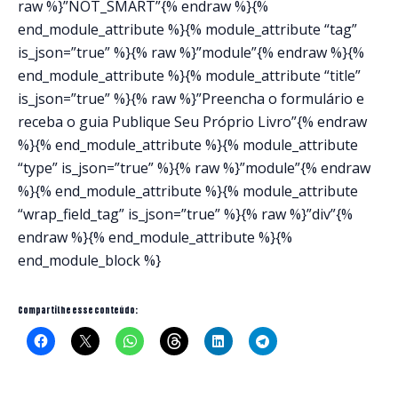
raw %}”NOT_SMART”{% endraw %}{%
end_module_attribute %}{% module_attribute “tag”
is_json=”true” %}{% raw %}”module”{% endraw %}{%
end_module_attribute %}{% module_attribute “title”
is_json=”true” %}{% raw %}”Preencha o formulário e
receba o guia Publique Seu Próprio Livro”{% endraw
%}{% end_module_attribute %}{% module_attribute
“type” is_json=”true” %}{% raw %}”module”{% endraw
%}{% end_module_attribute %}{% module_attribute
“wrap_field_tag” is_json=”true” %}{% raw %}”div”{%
endraw %}{% end_module_attribute %}{%
end_module_block %}
Compartilhe esse conteúdo: