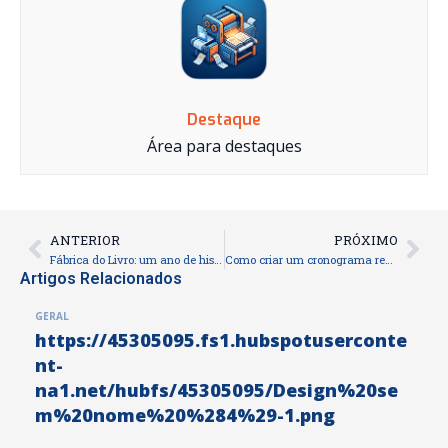
Destaque
Área para destaques
ANTERIOR
PRÓXIMO
Prev
Nex
Fábrica do Livro: um ano de histórias, conquistas e inspiração
Como criar um cronograma realista para escrever seu próximo livro
Artigos Relacionados
GERAL
https://45305095.fs1.hubspotuserconte
nt-
na1.net/hubfs/45305095/Design%20se
m%20nome%20%284%29-1.png