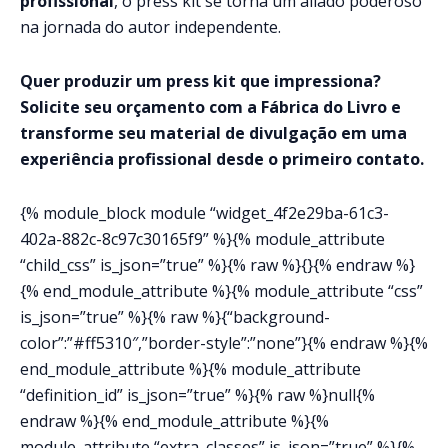
profissional
, o press kit se torna um aliado poderoso
na jornada do autor independente.
Quer produzir um press kit que impressiona?
Solicite seu orçamento com a Fábrica do Livro e
transforme seu material de divulgação em uma
experiência profissional desde o primeiro contato.
{% module_block module “widget_4f2e29ba-61c3-
402a-882c-8c97c30165f9” %}{% module_attribute
“child_css” is_json=”true” %}{% raw %}{}{% endraw %}
{% end_module_attribute %}{% module_attribute “css”
is_json=”true” %}{% raw %}{“background-
color”:”#ff5310″,”border-style”:”none”}{% endraw %}{%
end_module_attribute %}{% module_attribute
“definition_id” is_json=”true” %}{% raw %}null{%
endraw %}{% end_module_attribute %}{%
module_attribute “extra_classes” is_json=”true” %}{%