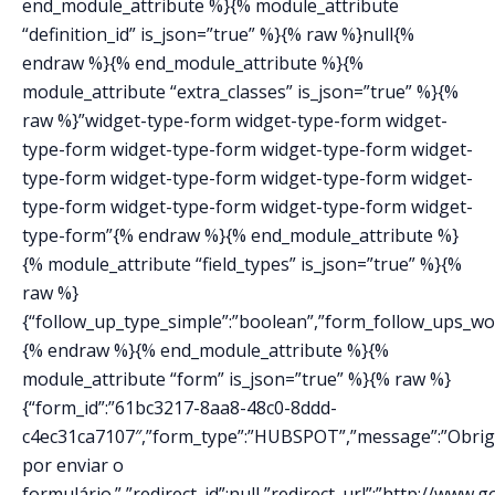
end_module_attribute %}{% module_attribute
“definition_id” is_json=”true” %}{% raw %}null{%
endraw %}{% end_module_attribute %}{%
module_attribute “extra_classes” is_json=”true” %}{%
raw %}”widget-type-form widget-type-form widget-
type-form widget-type-form widget-type-form widget-
type-form widget-type-form widget-type-form widget-
type-form widget-type-form widget-type-form widget-
type-form”{% endraw %}{% end_module_attribute %}
{% module_attribute “field_types” is_json=”true” %}{%
raw %}
{“follow_up_type_simple”:”boolean”,”form_follow_ups_work
{% endraw %}{% end_module_attribute %}{%
module_attribute “form” is_json=”true” %}{% raw %}
{“form_id”:”61bc3217-8aa8-48c0-8ddd-
c4ec31ca7107″,”form_type”:”HUBSPOT”,”message”:”Obri
por enviar o
formulário.”,”redirect_id”:null,”redirect_url”:”http://www