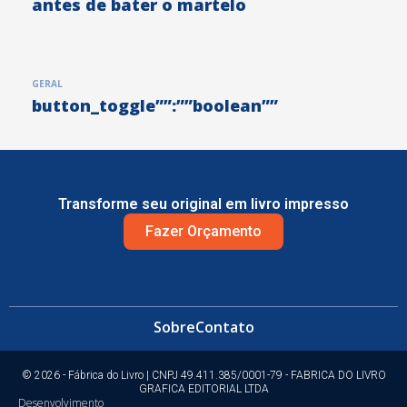
antes de bater o martelo
GERAL
button_toggle””:””boolean””
Transforme seu original em livro impresso
Fazer Orçamento
Sobre
Contato
© 2026 - Fábrica do Livro | CNPJ 49.411.385/0001-79 - FABRICA DO LIVRO
GRAFICA EDITORIAL LTDA
Desenvolvimento