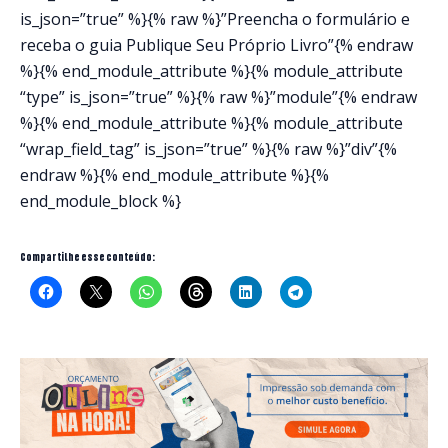
is_json=”true” %}{% raw %}”Preencha o formulário e
receba o guia Publique Seu Próprio Livro”{% endraw
%}{% end_module_attribute %}{% module_attribute
“type” is_json=”true” %}{% raw %}”module”{% endraw
%}{% end_module_attribute %}{% module_attribute
“wrap_field_tag” is_json=”true” %}{% raw %}”div”{%
endraw %}{% end_module_attribute %}{%
end_module_block %}
Compartilhe esse conteúdo: