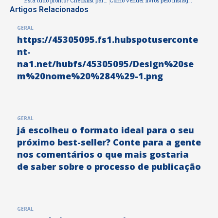
Está tudo pronto? Checklist para envio do seu livro para impressão
Como vender livros pelo Instagram mesmo com poucos seguidores
Artigos Relacionados
GERAL
https://45305095.fs1.hubspotuserconte
nt-
na1.net/hubfs/45305095/Design%20se
m%20nome%20%284%29-1.png
GERAL
já escolheu o formato ideal para o seu
próximo best-seller? Conte para a gente
nos comentários o que mais gostaria
de saber sobre o processo de publicação
GERAL