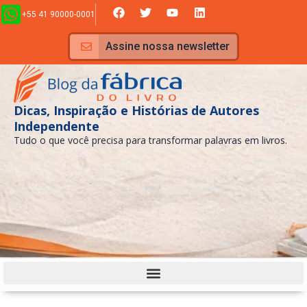
Ir
F
T
Y
L
+55 41 90000-0001
a
w
o
i
para
c
i
u
n
e
t
t
k
o
Assine nossa newsletter
b
t
u
e
conteúdo
o
e
b
d
o
r
e
i
k
n
Dicas, Inspiração e Histórias de Autores
Independente
Tudo o que você precisa para transformar palavras em livros.