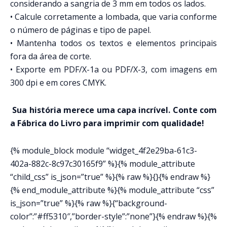
considerando a sangria de 3 mm em todos os lados.
• Calcule corretamente a lombada, que varia conforme
o número de páginas e tipo de papel.
• Mantenha todos os textos e elementos principais
fora da área de corte.
• Exporte em PDF/X-1a ou PDF/X-3, com imagens em
300 dpi e em cores CMYK.
Sua história merece uma capa incrível. Conte com
a Fábrica do Livro para imprimir com qualidade!
{% module_block module “widget_4f2e29ba-61c3-
402a-882c-8c97c30165f9” %}{% module_attribute
“child_css” is_json=”true” %}{% raw %}{}{% endraw %}
{% end_module_attribute %}{% module_attribute “css”
is_json=”true” %}{% raw %}{“background-
color”:”#ff5310″,”border-style”:”none”}{% endraw %}{%