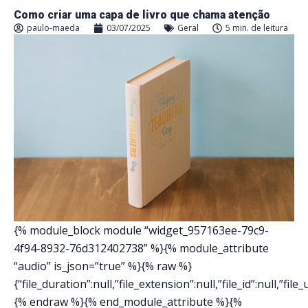
Como criar uma capa de livro que chama atenção
paulo-maeda
03/07/2025
Geral
5 min. de leitura
{% module_block module “widget_957163ee-79c9-
4f94-8932-76d312402738” %}{% module_attribute
“audio” is_json=”true” %}{% raw %}
{“file_duration”:null,”file_extension”:null,”file_id”:null,”file_ur
{% endraw %}{% end_module_attribute %}{%