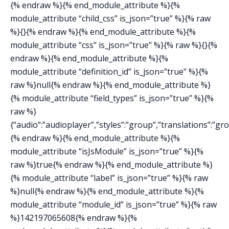
{% endraw %}{% end_module_attribute %}{%
module_attribute “child_css” is_json=”true” %}{% raw
%}{}{% endraw %}{% end_module_attribute %}{%
module_attribute “css” is_json=”true” %}{% raw %}{}{%
endraw %}{% end_module_attribute %}{%
module_attribute “definition_id” is_json=”true” %}{%
raw %}null{% endraw %}{% end_module_attribute %}
{% module_attribute “field_types” is_json=”true” %}{%
raw %}
{“audio”:”audioplayer”,”styles”:”group”,”translations”:”gr
{% endraw %}{% end_module_attribute %}{%
module_attribute “isJsModule” is_json=”true” %}{%
raw %}true{% endraw %}{% end_module_attribute %}
{% module_attribute “label” is_json=”true” %}{% raw
%}null{% endraw %}{% end_module_attribute %}{%
module_attribute “module_id” is_json=”true” %}{% raw
%}142197065608{% endraw %}{%