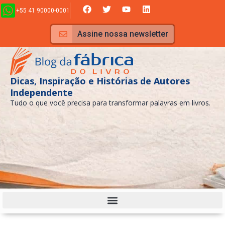
Ir
F
T
Y
L
+55 41 90000-0001
a
w
o
i
para
c
i
u
n
e
t
t
k
o
Assine nossa newsletter
b
t
u
e
conteúdo
o
e
b
d
o
r
e
i
k
n
Dicas, Inspiração e Histórias de Autores
Independente
Tudo o que você precisa para transformar palavras em livros.