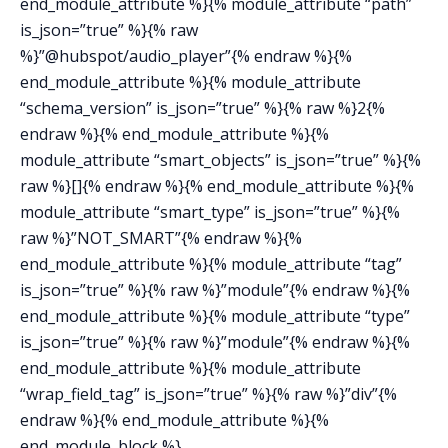
end_module_attribute %}{% module_attribute “path”
is_json=”true” %}{% raw
%}”@hubspot/audio_player”{% endraw %}{%
end_module_attribute %}{% module_attribute
“schema_version” is_json=”true” %}{% raw %}2{%
endraw %}{% end_module_attribute %}{%
module_attribute “smart_objects” is_json=”true” %}{%
raw %}[]{% endraw %}{% end_module_attribute %}{%
module_attribute “smart_type” is_json=”true” %}{%
raw %}”NOT_SMART”{% endraw %}{%
end_module_attribute %}{% module_attribute “tag”
is_json=”true” %}{% raw %}”module”{% endraw %}{%
end_module_attribute %}{% module_attribute “type”
is_json=”true” %}{% raw %}”module”{% endraw %}{%
end_module_attribute %}{% module_attribute
“wrap_field_tag” is_json=”true” %}{% raw %}”div”{%
endraw %}{% end_module_attribute %}{%
end_module_block %}