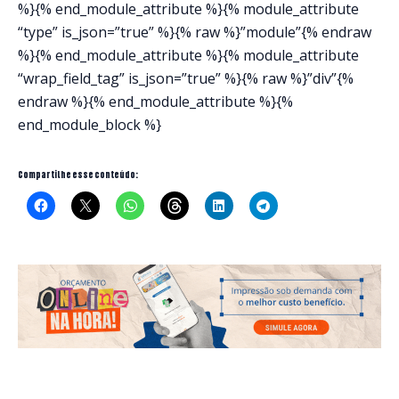
%}{% end_module_attribute %}{% module_attribute
“type” is_json=”true” %}{% raw %}”module”{% endraw
%}{% end_module_attribute %}{% module_attribute
“wrap_field_tag” is_json=”true” %}{% raw %}”div”{%
endraw %}{% end_module_attribute %}{%
end_module_block %}
Compartilhe esse conteúdo: