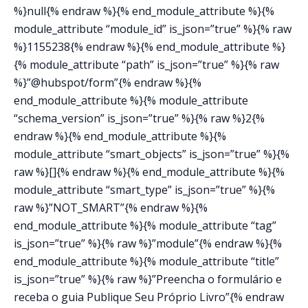
%}null{% endraw %}{% end_module_attribute %}{%
module_attribute “module_id” is_json=”true” %}{% raw
%}1155238{% endraw %}{% end_module_attribute %}
{% module_attribute “path” is_json=”true” %}{% raw
%}”@hubspot/form”{% endraw %}{%
end_module_attribute %}{% module_attribute
“schema_version” is_json=”true” %}{% raw %}2{%
endraw %}{% end_module_attribute %}{%
module_attribute “smart_objects” is_json=”true” %}{%
raw %}[]{% endraw %}{% end_module_attribute %}{%
module_attribute “smart_type” is_json=”true” %}{%
raw %}”NOT_SMART”{% endraw %}{%
end_module_attribute %}{% module_attribute “tag”
is_json=”true” %}{% raw %}”module”{% endraw %}{%
end_module_attribute %}{% module_attribute “title”
is_json=”true” %}{% raw %}”Preencha o formulário e
receba o guia Publique Seu Próprio Livro”{% endraw