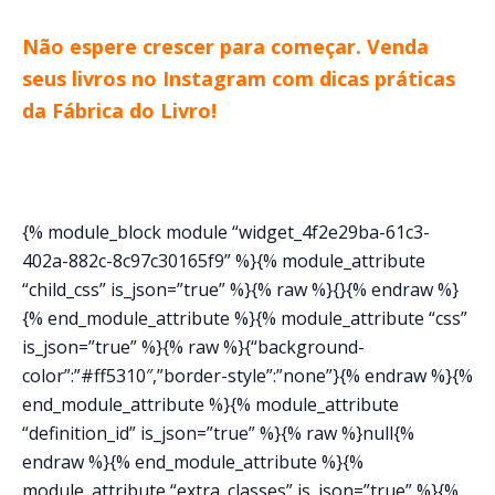
Não espere crescer para começar. Venda
seus livros no Instagram com dicas práticas
da Fábrica do Livro!
{% module_block module “widget_4f2e29ba-61c3-
402a-882c-8c97c30165f9” %}{% module_attribute
“child_css” is_json=”true” %}{% raw %}{}{% endraw %}
{% end_module_attribute %}{% module_attribute “css”
is_json=”true” %}{% raw %}{“background-
color”:”#ff5310″,”border-style”:”none”}{% endraw %}{%
end_module_attribute %}{% module_attribute
“definition_id” is_json=”true” %}{% raw %}null{%
endraw %}{% end_module_attribute %}{%
module_attribute “extra_classes” is_json=”true” %}{%