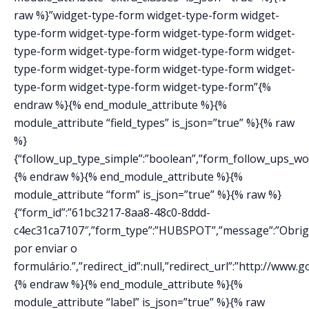
raw %}”widget-type-form widget-type-form widget-
type-form widget-type-form widget-type-form widget-
type-form widget-type-form widget-type-form widget-
type-form widget-type-form widget-type-form widget-
type-form widget-type-form widget-type-form”{%
endraw %}{% end_module_attribute %}{%
module_attribute “field_types” is_json=”true” %}{% raw
%}
{“follow_up_type_simple”:”boolean”,”form_follow_ups_work
{% endraw %}{% end_module_attribute %}{%
module_attribute “form” is_json=”true” %}{% raw %}
{“form_id”:”61bc3217-8aa8-48c0-8ddd-
c4ec31ca7107″,”form_type”:”HUBSPOT”,”message”:”Obri
por enviar o
formulário.”,”redirect_id”:null,”redirect_url”:”http://www
{% endraw %}{% end_module_attribute %}{%
module_attribute “label” is_json=”true” %}{% raw