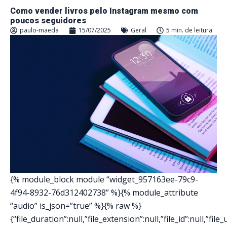
Como vender livros pelo Instagram mesmo com
poucos seguidores
paulo-maeda
15/07/2025
Geral
5 min. de leitura
{% module_block module “widget_957163ee-79c9-
4f94-8932-76d312402738” %}{% module_attribute
“audio” is_json=”true” %}{% raw %}
{“file_duration”:null,”file_extension”:null,”file_id”:null,”file_ur